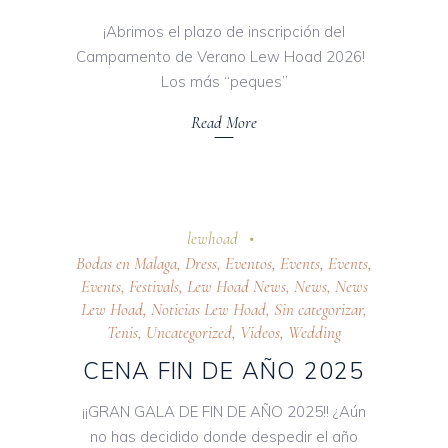
¡Abrimos el plazo de inscripción del
Campamento de Verano Lew Hoad 2026!
Los más “peques”
Read More
24 octubre 2025
lewhoad
Bodas en Malaga
,
Dress
,
Eventos
,
Events
,
Events
,
Events
,
Festivals
,
Lew Hoad News
,
News
,
News
Lew Hoad
,
Noticias Lew Hoad
,
Sin categorizar
,
Tenis
,
Uncategorized
,
Videos
,
Wedding
CENA FIN DE AÑO 2025
¡¡GRAN GALA DE FIN DE AÑO 2025!! ¿Aún
no has decidido donde despedir el año