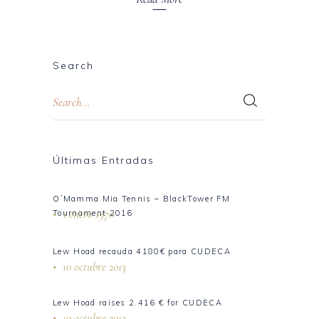
Search
Últimas Entradas
O´Mamma Mia Tennis – BlackTower FM
1 enero 1970
Tournament 2016
Lew Hoad recauda 4180€ para CUDECA
10 octubre 2013
Lew Hoad raises 2.416 € for CUDECA
10 octubre 2013