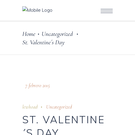
Home
Uncategorized
•
•
St. Valentine´s Day
7 febrero 2015
lewhoad
Uncategorized
ST. VALENTINE
´S DAY