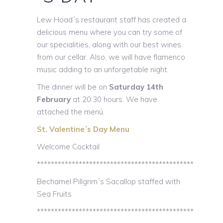
Lew Hoad´s restaurant staff has created a
delicious menu where you can try some of
our specialities, along with our best wines
from our cellar. Also, we will have flamenco
music adding to an unforgetable night.
The dinner will be on
Saturday 14th
February
at 20:30 hours. We have
attached the menú.
St. Valentine´s Day Menu
Welcome Cocktail
*********************************************
Bechamel Pillgrim´s Sacallop staffed with
Sea Fruits
*********************************************