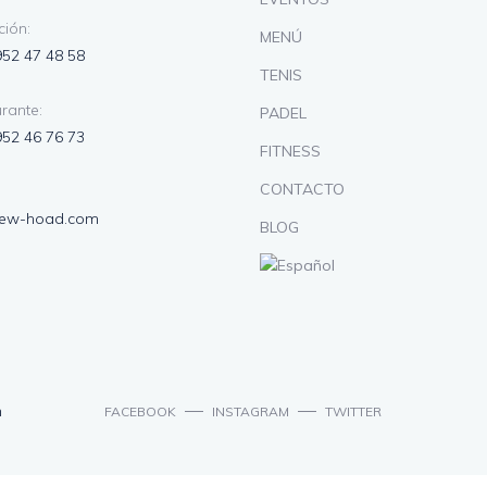
ión:
MENÚ
952 47 48 58
TENIS
rante:
PADEL
952 46 76 73
FITNESS
CONTACTO
lew-hoad.com
BLOG
n
FACEBOOK
INSTAGRAM
TWITTER