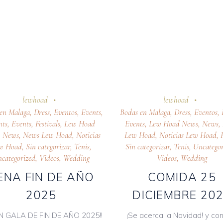
tubre 2025
24 octubre 2025
lewhoad
lewhoad
en Malaga
,
Dress
,
Eventos
,
Events
,
Bodas en Malaga
,
Dress
,
Eventos
,
nts
,
Events
,
Festivals
,
Lew Hoad
Events
,
Lew Hoad News
,
News
,
,
News
,
News Lew Hoad
,
Noticias
Lew Hoad
,
Noticias Lew Hoad
,
w Hoad
,
Sin categorizar
,
Tenis
,
Sin categorizar
,
Tenis
,
Uncategor
categorized
,
Videos
,
Wedding
Videos
,
Wedding
ENA FIN DE AÑO
COMIDA 25
2025
DICIEMBRE 20
N GALA DE FIN DE AÑO 2025!!
¡Se acerca la Navidad! y con