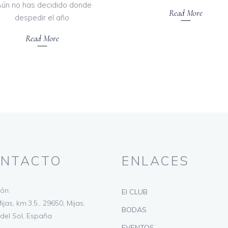
Aún no has decidido donde
Read More
despedir el año
Read More
NTACTO
ENLACES
ión:
El CLUB
ijas, km.3.5., 29650, Mijas,
BODAS
del Sol, España
EVENTOS