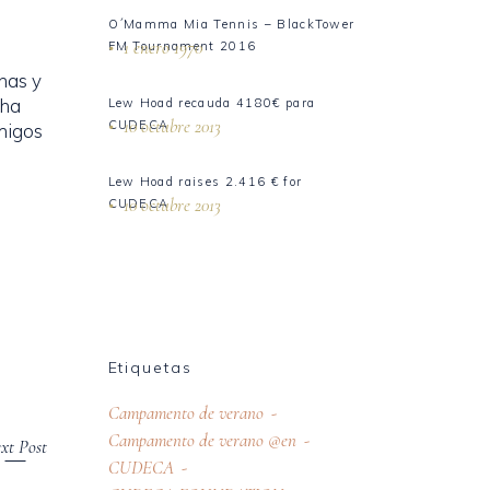
O´Mamma Mia Tennis – BlackTower
1 enero 1970
FM Tournament 2016
has y
 ha
Lew Hoad recauda 4180€ para
10 octubre 2013
CUDECA
migos
Lew Hoad raises 2.416 € for
10 octubre 2013
CUDECA
Etiquetas
Campamento de verano
Campamento de verano @en
xt Post
CUDECA