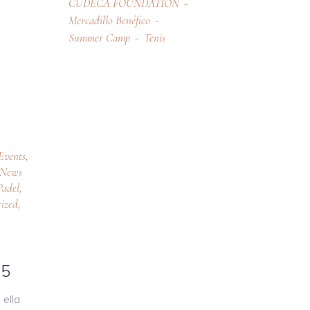
CUDECA FOUNDATION
Mercadillo Benéfico
Summer Camp
Tenis
Events
,
News
Padel
,
ized
,
25
 ella