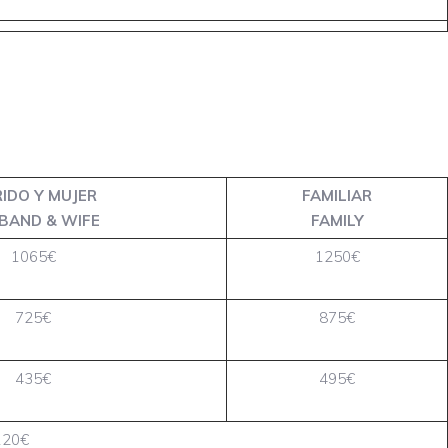
IDO Y MUJER
FAMILIAR
BAND & WIFE
FAMILY
1065€
1250€
725€
875€
435€
495€
120€