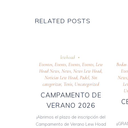
RELATED POSTS
7 abril 2026
24 oc
lewhoad
Eventos
,
Events
,
Events
,
Events
,
Lew
Bodas 
Hoad News
,
News
,
News Lew Hoad
,
Eve
Noticias Lew Hoad
,
Padel
,
Sin
News
categorizar
,
Tenis
,
Uncategorized
Le
Un
CAMPAMENTO DE
C
VERANO 2026
¡Abrimos el plazo de inscripción del
¡¡GRA
Campamento de Verano Lew Hoad