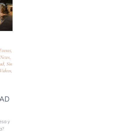
Events
,
,
News
,
oad
,
Sin
Videos
,
DAD
esa y
a?