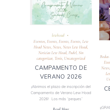
lewhoad
Eventos
,
Events
,
Events
,
Events
,
Lew
Hoad News
,
News
,
News Lew Hoad
,
Noticias Lew Hoad
,
Padel
,
Sin
Bodas 
categorizar
,
Tenis
,
Uncategorized
Eve
CAMPAMENTO DE
News
Le
VERANO 2026
Un
¡Abrimos el plazo de inscripción del
C
Campamento de Verano Lew Hoad
2026! Los más “peques”
¡¡GRA
Read More