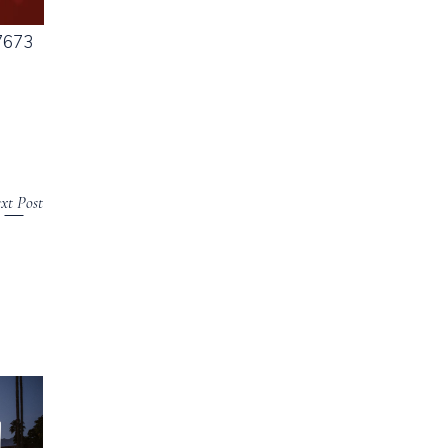
67673
xt Post