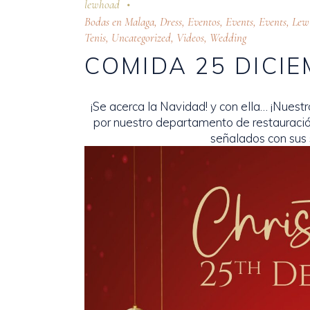
lewhoad
Bodas en Malaga
,
Dress
,
Eventos
,
Events
,
Events
,
Lew
Tenis
,
Uncategorized
,
Videos
,
Wedding
COMIDA 25 DICI
¡Se acerca la Navidad! y con ella… ¡Nues
por nuestro departamento de restauración
señalados con sus 