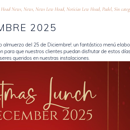
 Hoad News
,
News
,
News Lew Hoad
,
Noticias Lew Hoad
,
Padel
,
Sin categ
EMBRE 2025
tro almuerzo del 25 de Diciembre!, un fantástico menú elab
 para que nuestros clientes puedan disfrutar de estos días
seres queridos en nuestras instalaciones.