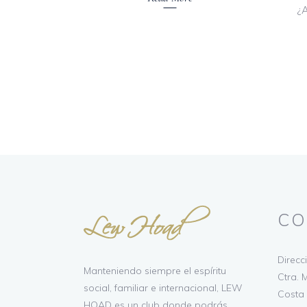
¿
CO
Direcc
Manteniendo siempre el espíritu
Ctra. M
social, familiar e internacional, LEW
Costa 
HOAD es un club donde podrás