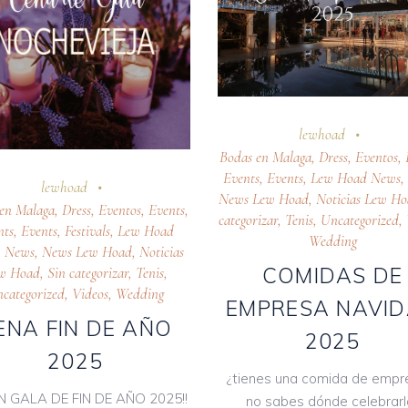
lewhoad
Bodas en Malaga
,
Dress
,
Eventos
,
Events
,
Events
,
Lew Hoad News
lewhoad
News Lew Hoad
,
Noticias Lew H
en Malaga
,
Dress
,
Eventos
,
Events
,
categorizar
,
Tenis
,
Uncategorized
,
nts
,
Events
,
Festivals
,
Lew Hoad
Wedding
,
News
,
News Lew Hoad
,
Noticias
COMIDAS DE
w Hoad
,
Sin categorizar
,
Tenis
,
categorized
,
Videos
,
Wedding
EMPRESA NAVI
ENA FIN DE AÑO
2025
2025
¿tienes una comida de empr
N GALA DE FIN DE AÑO 2025!!
no sabes dónde celebrarl