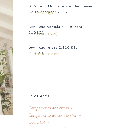
O´Mamma Mia Tennis – BlackTower
1 enero 1970
FM Tournament 2016
Lew Hoad recauda 4180€ para
10 octubre 2013
CUDECA
Lew Hoad raises 2.416 € for
10 octubre 2013
CUDECA
Etiquetas
Campamento de verano
Campamento de verano @en
CUDECA