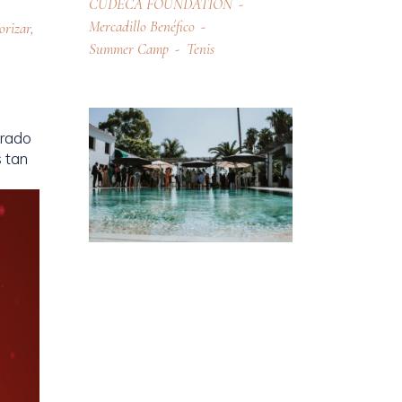
CUDECA FOUNDATION
Mercadillo Benéfico
orizar
,
Summer Camp
Tenis
orado
 tan