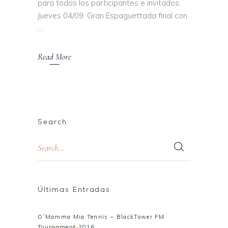
para todos los participantes e invitados.
Jueves 04/09: Gran Espaguettada final con
Read More
Search
Últimas Entradas
O´Mamma Mia Tennis – BlackTower FM
1 enero 1970
Tournament 2016