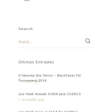
Search
Últimas Entradas
O´Mamma Mia Tennis – BlackTower FM
1 enero 1970
Tournament 2016
Lew Hoad recauda 4180€ para CUDECA
10 octubre 2013