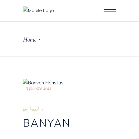
Home
•
3 febrero 2023
lewhoad
BANYAN