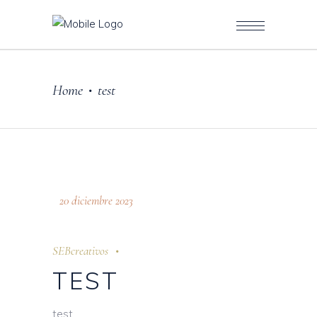
Home
test
•
20 diciembre 2023
SEBcreativos
TEST
test