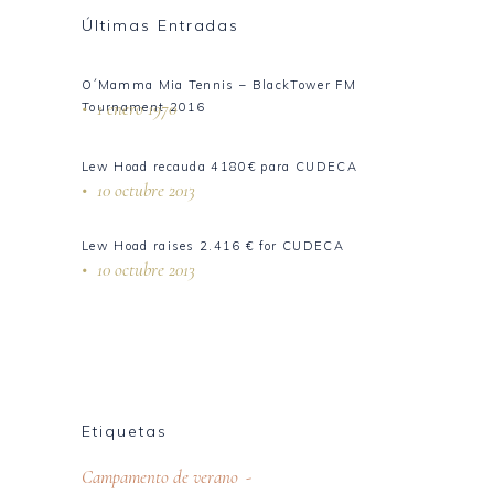
Últimas Entradas
O´Mamma Mia Tennis – BlackTower FM
1 enero 1970
Tournament 2016
Lew Hoad recauda 4180€ para CUDECA
10 octubre 2013
Lew Hoad raises 2.416 € for CUDECA
10 octubre 2013
Etiquetas
Campamento de verano