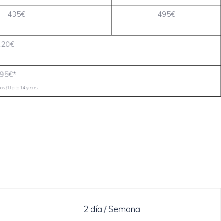
435€
495€
120€
95€*
.
s / Up to 14 years
2 día / Semana