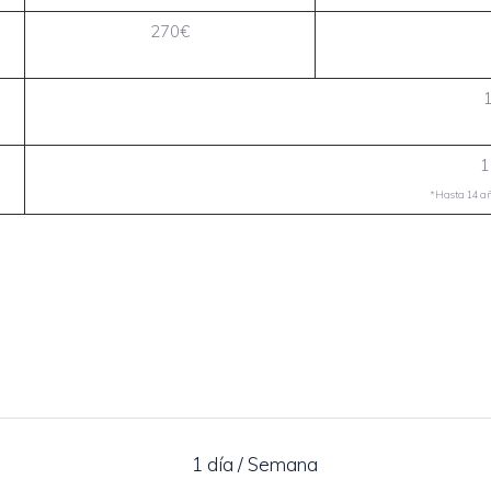
270€
1
*Hasta 14 año
1 día / Semana