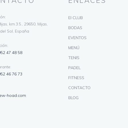
NTACTO
ENLACES
ión:
El CLUB
ijas, km.3.5., 29650, Mijas,
BODAS
del Sol, España
EVENTOS
ión:
MENÚ
952 47 48 58
TENIS
rante:
PADEL
952 46 76 73
FITNESS
CONTACTO
lew-hoad.com
BLOG