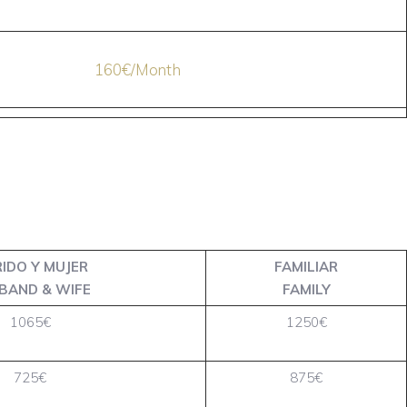
160€/Month
IDO Y MUJER
FAMILIAR
BAND & WIFE
FAMILY
1065€
1250€
725€
875€