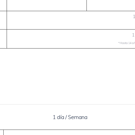
1
*Hasta 14 año
1 día / Semana