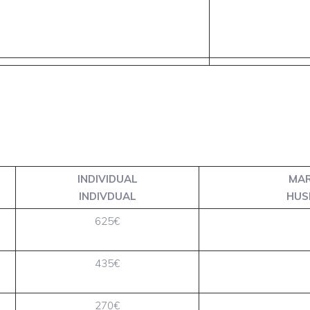
INDIVIDUAL
MAR
INDIVDUAL
HUS
625€
435€
270€