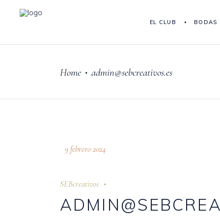
EL CLUB
BODAS
Home
admin@sebcreativos.es
•
9 febrero 2024
SEBcreativos
ADMIN@SEBCREA