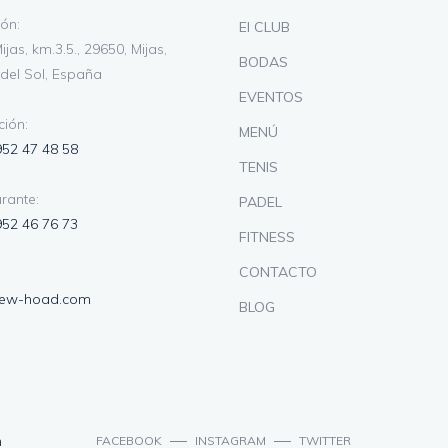
ión:
El CLUB
ijas, km.3.5., 29650, Mijas,
BODAS
del Sol, España
EVENTOS
ión:
MENÚ
952 47 48 58
TENIS
rante:
PADEL
952 46 76 73
FITNESS
CONTACTO
lew-hoad.com
BLOG
n
FACEBOOK
INSTAGRAM
TWITTER