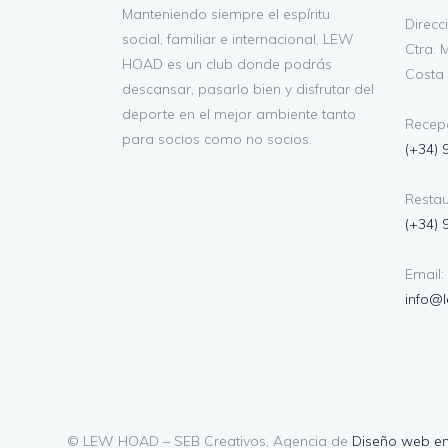
Manteniendo siempre el espíritu
Direcc
social, familiar e internacional, LEW
Ctra. M
HOAD es un club donde podrás
Costa 
descansar, pasarlo bien y disfrutar del
deporte en el mejor ambiente tanto
Recepc
para socios como no socios.
(+34) 
Restau
(+34) 
Email:
info@
© LEW HOAD – SEB Creativos, Agencia de
Diseño web e