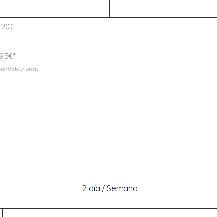
120€
95€*
.
s / Up to 14 years
2 día / Semana