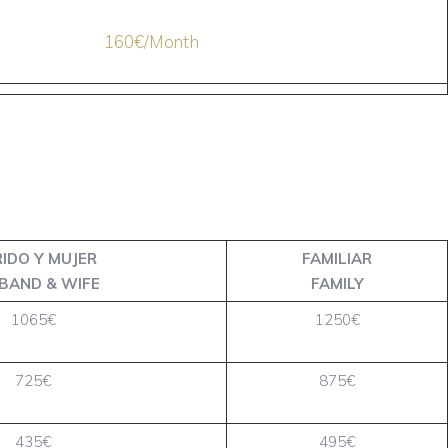
160€/Month
IDO Y MUJER
FAMILIAR
BAND & WIFE
FAMILY
1065€
1250€
725€
875€
435€
495€