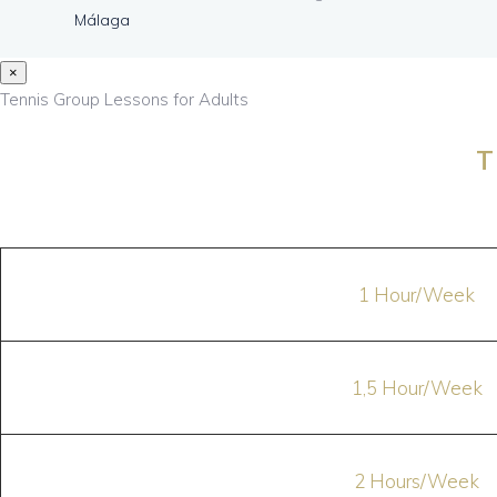
Málaga
×
Tennis Group Lessons for Adults
T
1 Hour/Week
1,5 Hour/Week
2 Hours/Week